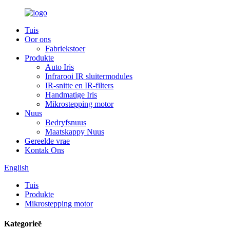
Tuis
Oor ons
Fabriekstoer
Produkte
Auto Iris
Infrarooi IR sluitermodules
IR-snitte en IR-filters
Handmatige Iris
Mikrostepping motor
Nuus
Bedryfsnuus
Maatskappy Nuus
Gereelde vrae
Kontak Ons
English
Tuis
Produkte
Mikrostepping motor
Kategorieë