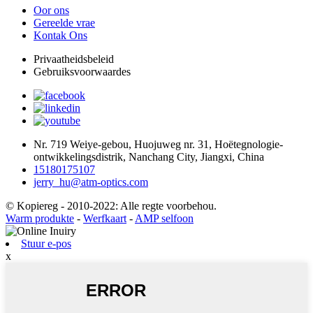
Oor ons
Gereelde vrae
Kontak Ons
Privaatheidsbeleid
Gebruiksvoorwaardes
Nr. 719 Weiye-gebou, Huojuweg nr. 31, Hoëtegnologie-
ontwikkelingsdistrik, Nanchang City, Jiangxi, China
15180175107
jerry_hu@atm-optics.com
© Kopiereg - 2010-2022: Alle regte voorbehou.
Warm produkte
-
Werfkaart
-
AMP selfoon
Stuur e-pos
x