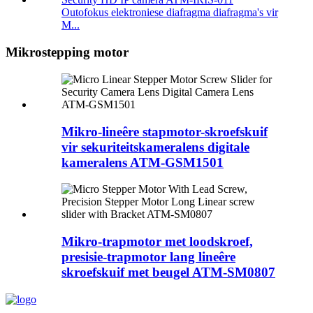
Outofokus elektroniese diafragma diafragma's vir
M...
Mikrostepping motor
Mikro-lineêre stapmotor-skroefskuif
vir sekuriteitskameralens digitale
kameralens ATM-GSM1501
Mikro-trapmotor met loodskroef,
presisie-trapmotor lang lineêre
skroefskuif met beugel ATM-SM0807