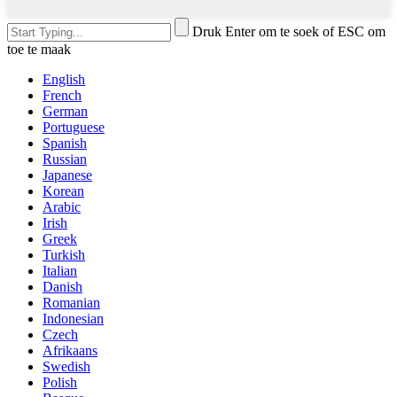
Druk Enter om te soek of ESC om
toe te maak
English
French
German
Portuguese
Spanish
Russian
Japanese
Korean
Arabic
Irish
Greek
Turkish
Italian
Danish
Romanian
Indonesian
Czech
Afrikaans
Swedish
Polish